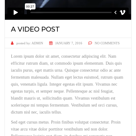
A VIDEO POST
posted by:
ADMIN
JANUARY 7, 2016
NO COMMENTS
Lorem ipsum dolor sit amet, consectetur adipiscing elit. Nam
efficitur rutrum diam, ut commodo ipsum elementum. Duis quis
iaculis purus, eget mattis urna. Quisque consectetur odio ac ante
fermentum malesuada. Nullam eget lectus euismod, rutrum quam
quis, venenatis ligula. Integer egestas elit ipsum. Vivamus nec
egestas turpis, et semper neque. Pellentesque ac nisl feugiat,
blandit mauris ut, sollicitudin quam. Vivamus vestibulum est
scelerisque mi tempus fermentum. Vestibulum sed orci cursus,
dictum nisl nec, iaculis tellus.
Sed eget cursus metus. Proin finibus volutpat consectetur. Proin
vitae arcu vitae dolor porttitor vestibulum sed non dolor.