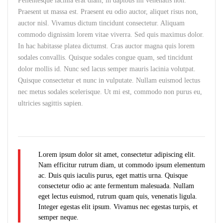
Pellentesque lacinia erat diam, in dapibus mi venenatis non.
Praesent ut massa est. Praesent eu odio auctor, aliquet risus non,
auctor nisl. Vivamus dictum tincidunt consectetur. Aliquam
commodo dignissim lorem vitae viverra. Sed quis maximus dolor.
In hac habitasse platea dictumst. Cras auctor magna quis lorem
sodales convallis. Quisque sodales congue quam, sed tincidunt
dolor mollis id. Nunc sed lacus semper mauris lacinia volutpat.
Quisque consectetur et nunc in vulputate. Nullam euismod lectus
nec metus sodales scelerisque. Ut mi est, commodo non purus eu,
ultricies sagittis sapien.
Lorem ipsum dolor sit amet, consectetur adipiscing elit.
Nam efficitur rutrum diam, ut commodo ipsum elementum
ac. Duis quis iaculis purus, eget mattis urna. Quisque
consectetur odio ac ante fermentum malesuada. Nullam
eget lectus euismod, rutrum quam quis, venenatis ligula.
Integer egestas elit ipsum. Vivamus nec egestas turpis, et
semper neque.