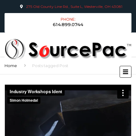
275 Old County Line Rd., Suite L, Westerville, OH 43081
PHONE:
614.899.0744
Home
Posts tagged Post