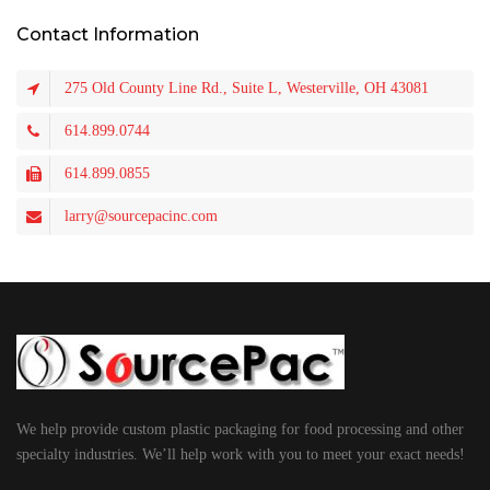
Contact Information
275 Old County Line Rd., Suite L, Westerville, OH 43081
614.899.0744
614.899.0855
larry@sourcepacinc.com
We help provide custom plastic packaging for food processing and other
specialty industries. We’ll help work with you to meet your exact needs!